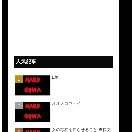
人気記事
E棟
オオノコウヘイ
女の存在を知らせること ※長文