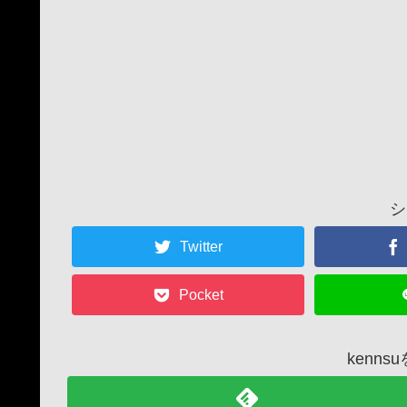
シ
Twitter
Pocket
kenn