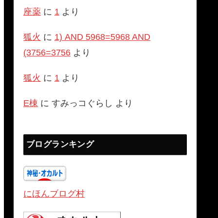
座薬
に
1
より
狐火
に
1) AND 5968=5968 AND
(3756=3756
より
狐火
に
1
より
E棟
に
すみっコぐらし
より
ブログランキング
にほんブログ村