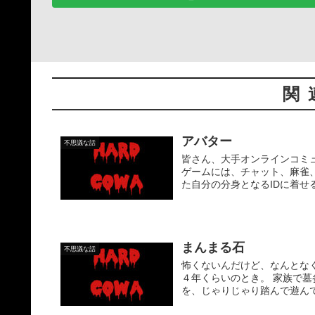
関
アバター
不思議な話
皆さん、大手オンラインコミ
ゲームには、チャット、麻雀
た自分の分身となるIDに着せ
まんまる石
不思議な話
怖くないんだけど、なんとなく
４年くらいのとき。 家族で
を、じゃりじゃり踏んで遊んでた