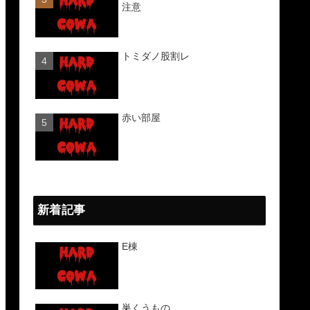
注意
トミダノ股割レ
赤い部屋
新着記事
E棟
巣くうもの