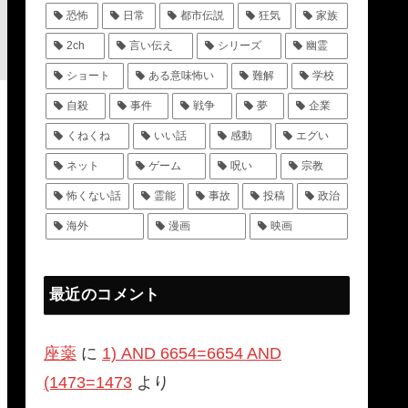
恐怖
日常
都市伝説
狂気
家族
2ch
言い伝え
シリーズ
幽霊
ショート
ある意味怖い
難解
学校
自殺
事件
戦争
夢
企業
くねくね
いい話
感動
エグい
ネット
ゲーム
呪い
宗教
怖くない話
霊能
事故
投稿
政治
海外
漫画
映画
最近のコメント
座薬
に
1) AND 6654=6654 AND
(1473=1473
より