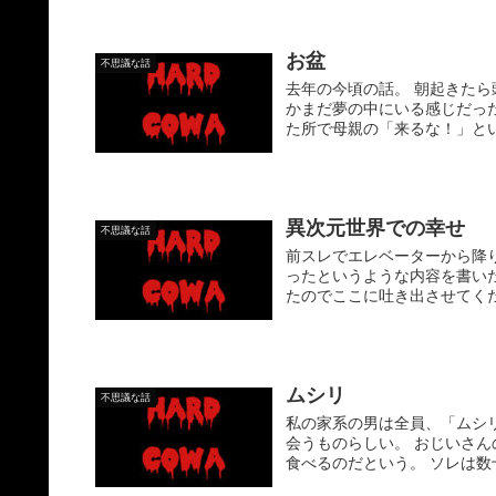
お盆
不思議な話
去年の今頃の話。 朝起きた
かまだ夢の中にいる感じだっ
た所で母親の「来るな！」とい
異次元世界での幸せ
不思議な話
前スレでエレベーターから降
ったというような内容を書い
たのでここに吐き出させてください
ムシリ
不思議な話
私の家系の男は全員、「ムシ
会うものらしい。 おじいさ
食べるのだという。 ソレは数十