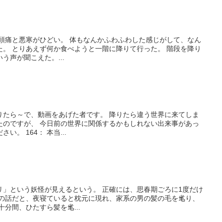
ら頭痛と悪寒がひどい。 体もなんかふわふわした感じがして、なん
た。 とりあえず何か食べようと一階に降りて行った。 階段を降り
う声が聞こえた。...
りたら～で、動画をあげた者です。 降りたら違う世界に来てしま
たのですが、 今日前の世界に関係するかもしれない出来事があっ
。 164： 本当...
リ」という妖怪が見えるという。 正確には、思春期ごろに1度だけ
んの話だと、夜寝ていると枕元に現れ、家系の男の髪の毛を毟り、
分間、ひたすら髪を毟...