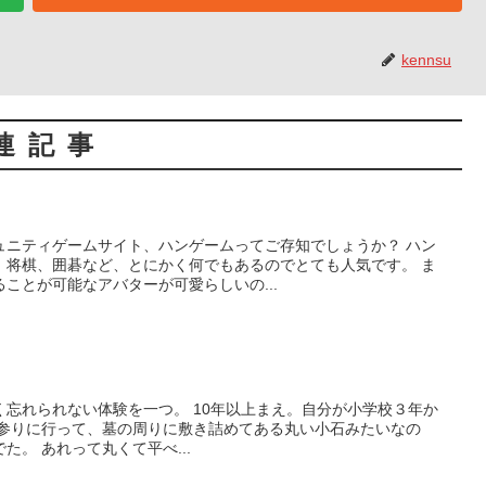
kennsu
連記事
ュニティゲームサイト、ハンゲームってご存知でしょうか？ ハン
、将棋、囲碁など、とにかく何でもあるのでとても人気です。 ま
ることが可能なアバターが可愛らしいの...
忘れられない体験を一つ。 10年以上まえ。自分が小学校３年か
墓参りに行って、墓の周りに敷き詰めてある丸い小石みたいなの
。 あれって丸くて平べ...