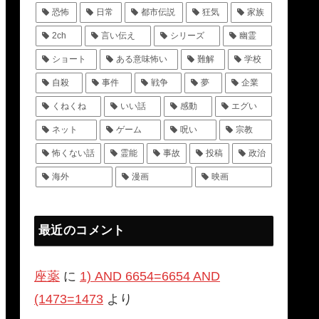
恐怖
日常
都市伝説
狂気
家族
2ch
言い伝え
シリーズ
幽霊
ショート
ある意味怖い
難解
学校
自殺
事件
戦争
夢
企業
くねくね
いい話
感動
エグい
ネット
ゲーム
呪い
宗教
怖くない話
霊能
事故
投稿
政治
海外
漫画
映画
最近のコメント
座薬
に
1) AND 6654=6654 AND
(1473=1473
より