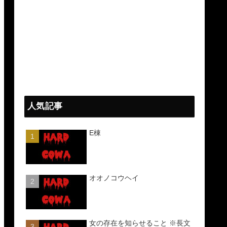
人気記事
E棟
オオノコウヘイ
女の存在を知らせること ※長文