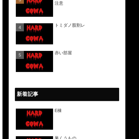
注意
トミダノ股割レ
赤い部屋
新着記事
E棟
巣くうもの