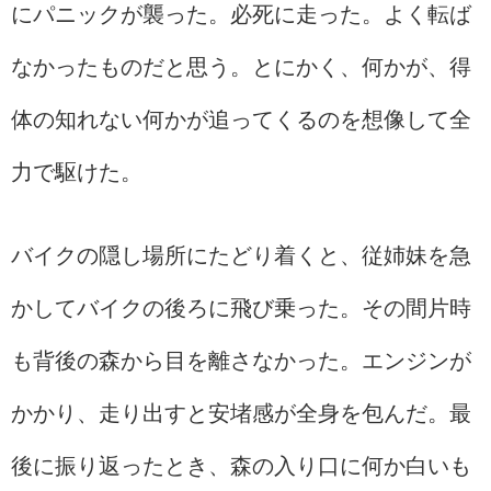
にパニックが襲った。必死に走った。よく転ば
なかったものだと思う。とにかく、何かが、得
体の知れない何かが追ってくるのを想像して全
力で駆けた。
バイクの隠し場所にたどり着くと、従姉妹を急
かしてバイクの後ろに飛び乗った。その間片時
も背後の森から目を離さなかった。エンジンが
かかり、走り出すと安堵感が全身を包んだ。最
後に振り返ったとき、森の入り口に何か白いも