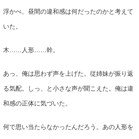
浮かべ、昼間の違和感は何だったのかと考えて
いた。
木……人形……幹。
あっ、俺は思わず声を上げた。従姉妹が振り返
る気配。しっ、と小さな声が聞こえた。俺は違
和感の正体に気づいた。
何で思い当たらなかったんだろう。あの人形を