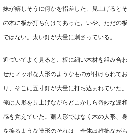
妹が嬉しそうに何かを指差した。見上げるとそ
の木に板が打ち付けてあった。いや、ただの板
ではない。太い釘が大量に刺さっている。
近づいてよく見ると、板に細い木材を組み合わ
せたノッポな人形のようなものが付けられてお
り、そこに五寸釘が大量に打ち込まれていた。
俺は人形を見上げながらどこかしら奇妙な違和
感を覚えていた。藁人形ではなく木の人形、身
を捩るような造形のそれは、全体は稚拙ながら