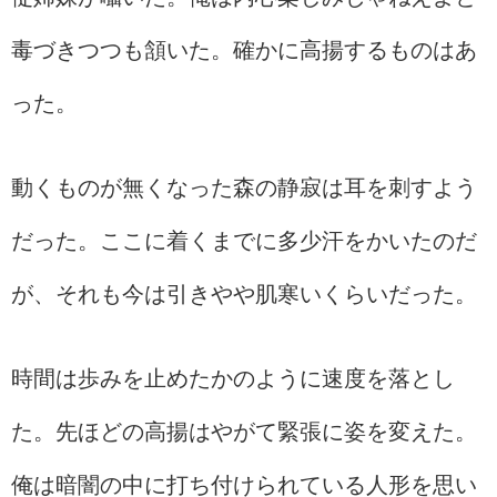
毒づきつつも頷いた。確かに高揚するものはあ
った。
動くものが無くなった森の静寂は耳を刺すよう
だった。ここに着くまでに多少汗をかいたのだ
が、それも今は引きやや肌寒いくらいだった。
時間は歩みを止めたかのように速度を落とし
た。先ほどの高揚はやがて緊張に姿を変えた。
俺は暗闇の中に打ち付けられている人形を思い