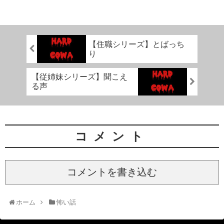
【住職シリーズ】とばっち
り
【従姉妹シリーズ】聞こえ
る声
コメント
コメントを書き込む
ホーム
怖い話