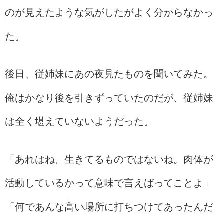
のが見えたような気がしたがよく分からなかっ
た。
後日、従姉妹にあの夜見たものを聞いてみた。
俺はかなり後を引きずっていたのだが、従姉妹
は全く堪えていないようだった。
「あれはね、生きてるものではないね。肉体が
活動しているかって意味で言えばってことよ」
「何であんな高い場所に打ちつけてあったんだ