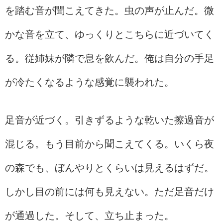
を踏む音が聞こえてきた。虫の声が止んだ。微
かな音を立て、ゆっくりとこちらに近づいてく
る。従姉妹が隣で息を飲んだ。俺は自分の手足
が冷たくなるような感覚に襲われた。
足音が近づく。引きずるような乾いた擦過音が
混じる。もう目前から聞こえてくる。いくら夜
の森でも、ぼんやりとくらいは見えるはずだ。
しかし目の前には何も見えない。ただ足音だけ
が通過した。そして、立ち止まった。