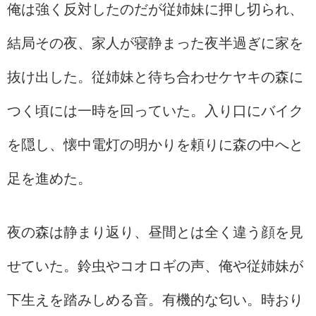
俺は強く反対したのだが従姉妹に押し切られ、
結局その夜、家人が寝静まった夜半過ぎに家を
抜け出した。従姉妹と待ち合わせケヤキの森に
つく頃には一時を回っていた。入り口にバイク
を隠し、懐中電灯の明かりを頼りに森の中へと
足を進めた。
夜の森は静まり返り、昼間とは全く違う顔を見
せていた。鈴虫やコオロギの声、俺や従姉妹が
下生えを踏みしめる音。有機的な匂い。時おり