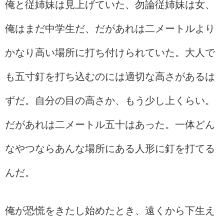
俺と従姉妹は見上げていた、勿論従姉妹は女、
俺はまだ中学生だ、だがあれは二メートルより
かなり高い場所に打ち付けられていた。大人で
も五寸釘を打ち込むのには適切な高さがあるは
ずだ。自分の目の高さか、もう少し上くらい。
だがあれは二メートル五十はあった。一体どん
なやつならあんな場所にある人形に釘を打てる
んだ。
俺が恐慌をきたし始めたとき、遠くから下生え