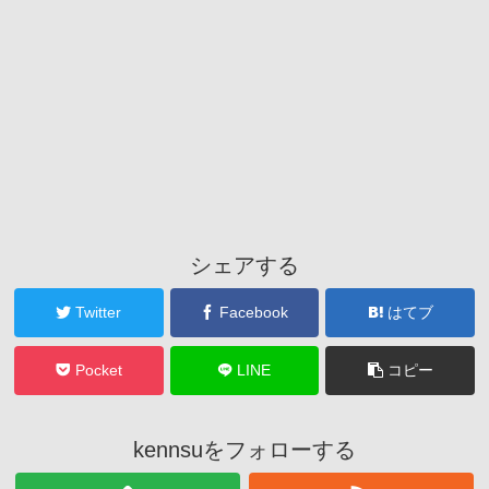
シェアする
Twitter
Facebook
はてブ
Pocket
LINE
コピー
kennsuをフォローする