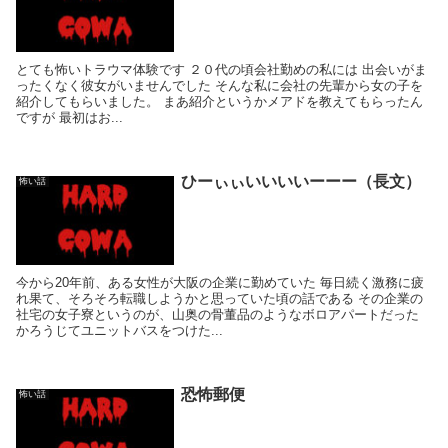
とても怖いトラウマ体験です ２０代の頃会社勤めの私には 出会いがま
ったくなく彼女がいませんでした そんな私に会社の先輩から女の子を
紹介してもらいました。 まあ紹介というかメアドを教えてもらったん
ですが 最初はお...
ひーぃぃいいいいーーー（長文）
怖い話
今から20年前、ある女性が大阪の企業に勤めていた 毎日続く激務に疲
れ果て、そろそろ転職しようかと思っていた頃の話である その企業の
社宅の女子寮というのが、山奥の骨董品のようなボロアパートだった
かろうじてユニットバスをつけた...
恐怖郵便
怖い話