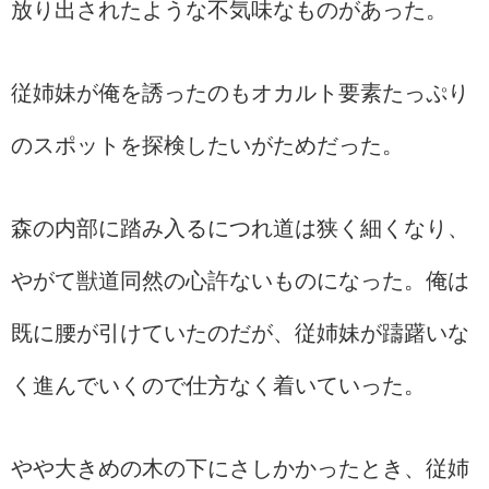
放り出されたような不気味なものがあった。
従姉妹が俺を誘ったのもオカルト要素たっぷり
のスポットを探検したいがためだった。
森の内部に踏み入るにつれ道は狭く細くなり、
やがて獣道同然の心許ないものになった。俺は
既に腰が引けていたのだが、従姉妹が躊躇いな
く進んでいくので仕方なく着いていった。
やや大きめの木の下にさしかかったとき、従姉