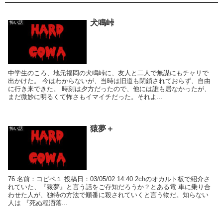
犬鳴峠
怖い話
中学生のころ、地元福岡の犬鳴峠に、友人と二人で無謀にもチャリで
出かけた。 今はわからないが、当時は旧道も閉鎖されておらず、自由
に行き来できた。 時刻は夕方だったので、他には誰も居なかったが、
まだ微妙に明るくて怖さもイマイチだった。それよ...
猿夢＋
怖い話
76 名前：コピペ１ 投稿日：03/05/02 14:40 2chのオカルト板で紹介さ
れていた、『猿夢』と言う話をご存知だろうか？とある電 車に乗り合
わせた人が、独特の方法で順番に殺されていくと言う物だ。知らない
人は 『死ぬ程洒落...