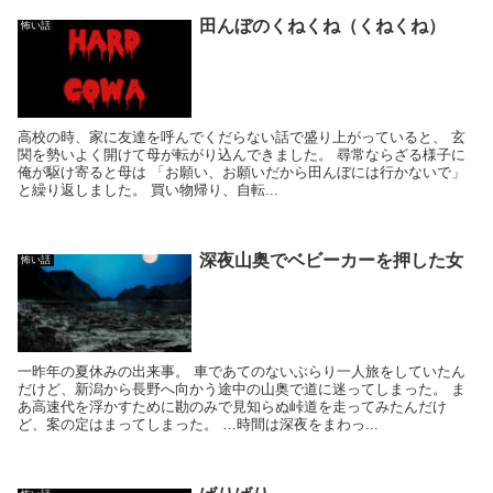
田んぼのくねくね（くねくね）
怖い話
高校の時、家に友達を呼んでくだらない話で盛り上がっていると、 玄
関を勢いよく開けて母が転がり込んできました。 尋常ならざる様子に
俺が駆け寄ると母は 「お願い、お願いだから田んぼには行かないで」
と繰り返しました。 買い物帰り、自転...
深夜山奥でベビーカーを押した女
怖い話
一昨年の夏休みの出来事。 車であてのないぶらり一人旅をしていたん
だけど、新潟から長野へ向かう途中の山奥で道に迷ってしまった。 ま
あ高速代を浮かすために勘のみで見知らぬ峠道を走ってみたんだけ
ど、案の定はまってしまった。 …時間は深夜をまわっ...