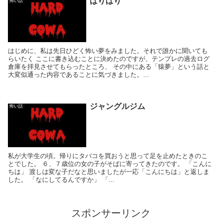
ばりばり
怖い話
はじめに、私は先日ひどく怖い夢をみました。それで誰かに聞いても
らいたく ここに書き込むことに決めたのですが、テンプレの過去ログ
倉庫を拝見させてもらったところ、 その中にある「猿夢」という話と
大変似通った内容であることに気づきました。...
ジャングルジム
怖い話
私が大学生の頃。帰りにタバコを買おうと思って足を止めたときのこ
とでした。 ６、７歳位の女の子がそばに寄ってきたのです。 「こんに
ちは」 渡しは変な子だなと思いましたが一応「こんにちは」と返しま
した。 「なにしてるんですか」 「...
スポンサーリンク