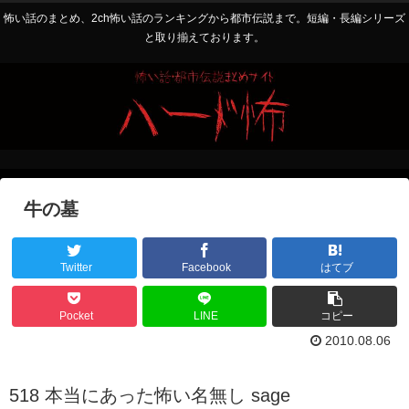
怖い話のまとめ、2ch怖い話のランキングから都市伝説まで。短編・長編シリーズ
と取り揃えております。
牛の墓
Twitter
Facebook
はてブ
Pocket
LINE
コピー
2010.08.06
518 本当にあった怖い名無し sage