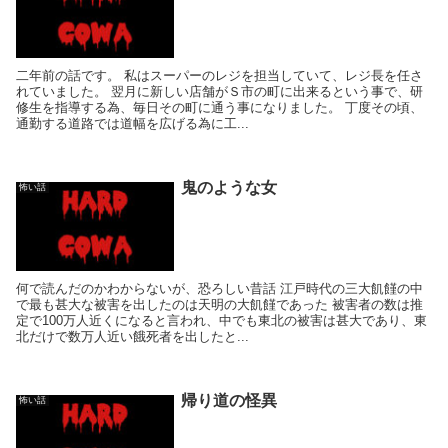
二年前の話です。 私はスーパーのレジを担当していて、レジ長を任さ
れていました。 翌月に新しい店舗がＳ市の町に出来るという事で、研
修生を指導する為、毎日その町に通う事になりました。 丁度その頃、
通勤する道路では道幅を広げる為に工...
鬼のような女
怖い話
何で読んだのかわからないが、恐ろしい昔話 江戸時代の三大飢饉の中
で最も甚大な被害を出したのは天明の大飢饉であった 被害者の数は推
定で100万人近くになると言われ、中でも東北の被害は甚大であり、東
北だけで数万人近い餓死者を出したと...
帰り道の怪異
怖い話