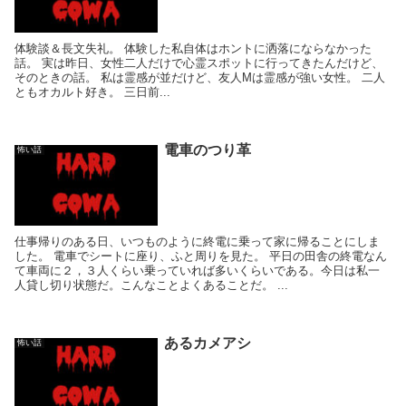
体験談＆長文失礼。 体験した私自体はホントに洒落にならなかった
話。 実は昨日、女性二人だけで心霊スポットに行ってきたんだけど、
そのときの話。 私は霊感が並だけど、友人Mは霊感が強い女性。 二人
ともオカルト好き。 三日前...
電車のつり革
怖い話
仕事帰りのある日、いつものように終電に乗って家に帰ることにしま
した。 電車でシートに座り、ふと周りを見た。 平日の田舎の終電なん
て車両に２，３人くらい乗っていれば多いくらいである。今日は私一
人貸し切り状態だ。こんなことよくあることだ。 ...
あるカメアシ
怖い話