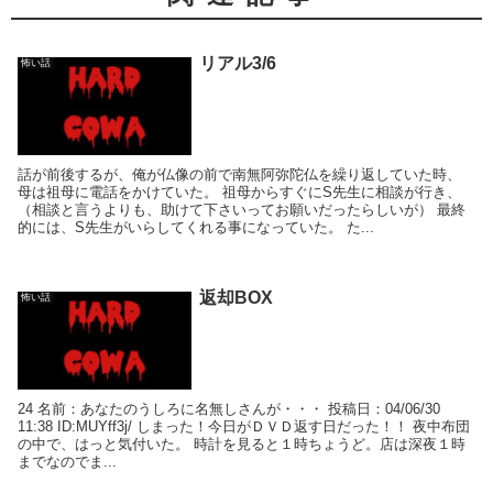
リアル3/6
怖い話
話が前後するが、俺が仏像の前で南無阿弥陀仏を繰り返していた時、
母は祖母に電話をかけていた。 祖母からすぐにS先生に相談が行き、
（相談と言うよりも、助けて下さいってお願いだったらしいが） 最終
的には、S先生がいらしてくれる事になっていた。 た...
返却BOX
怖い話
24 名前：あなたのうしろに名無しさんが・・・ 投稿日：04/06/30
11:38 ID:MUYff3j/ しまった！今日がＤＶＤ返す日だった！！ 夜中布団
の中で、はっと気付いた。 時計を見ると１時ちょうど。店は深夜１時
までなのでま...