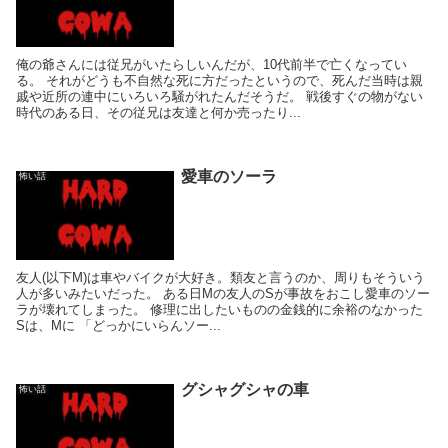
俺の爺さんには従兄がいたらしいんだが、10代前半で亡くなってい
る。 それがどうも不自然な死に方だったというので、死んだ当時は親
戚や近所の連中にいろいろ騒がれたんだそうだ。 戦後すぐの物がない
時代のある日、その従兄は友達と何か売ったり...
愛車のソーラ
怖い話
友人(以下M)は車やバイクが大好き。類友と言うのか、周りもそういう
人が多いみたいだった。 ある日Mの友人のSが事故をおこし愛車のソー
ラが壊れてしまった。 修理に出したいものの金銭的に余裕のなかった
Sは、Mに 「どっかにいらんソー...
グシャグシャの車
怖い話