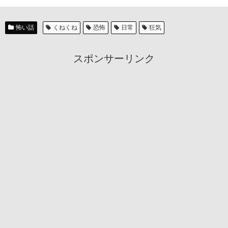
怖い話
くねくね
恐怖
日常
狂気
スポンサーリンク