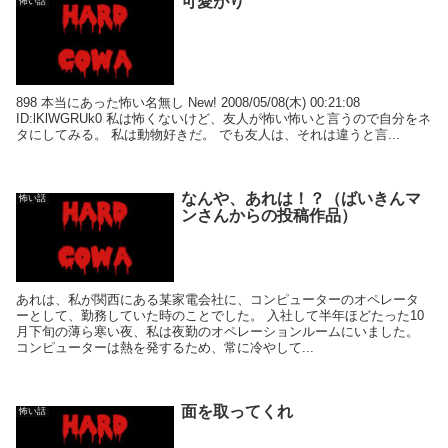
可愛がり
怖い話
898 本当にあった怖い名無し New! 2008/05/08(木) 00:21:08
ID:lKlWGRUk0 私は怖くないけど、友人が怖い怖いと言うので自分をネ
タにしてみる。 私は動物好きだ。 でも友人は、それは違うと言...
なんや、あれは！？（ばいきんマ
怖い話
ンさんからの投稿作品）
あれは、私が関西にある某家電会社に、コンピューターのオペレータ
ーとして、勤務していた時のことでした。 入社して半年ほどたった10
月下旬の薄ら寒い夜、私は夜勤のオペレーションルームにいました。
コンピューターは熱を発するため、常に冷やして...
面を取ってくれ
怖い話