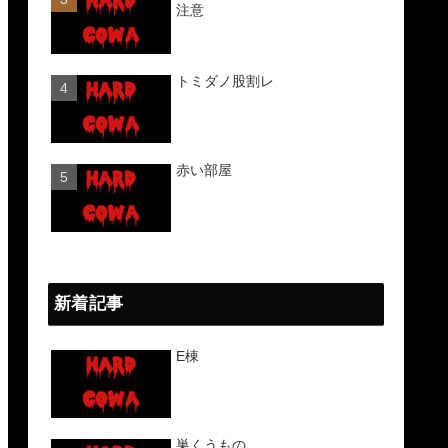
注意
トミダノ股割レ
赤い部屋
新着記事
E棟
巣くうもの