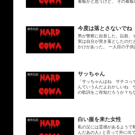
看板かと思うけど、 その看板
今度は落とさないでね
都市伝説
男が警察に自首した。以前、
実は自分が突き落としたのだ
かけがあった。 一人目の子供
サッちゃん
都市伝説
「サッちゃんはね サチコっ
んていうんだよおかしいね 
の歌詞をご存知だろうか？ちな
白い服を来た女性
都市伝説
私の父には霊感があるようで私
んだあの人｣ と言って外に出