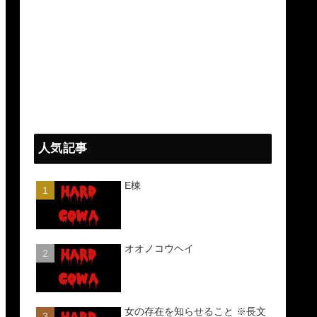
人気記事
E棟
オオノコウヘイ
女の存在を知らせること ※長文