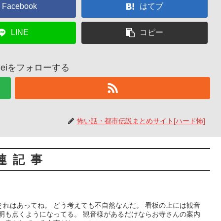
Facebook
はてブ
LINE
コピー
yoheiをフォローする
怖い話・都市伝説まとめサイト[ハード怖]
連記事
それはあってね。 どう考えても不自然なんだ。 看板の上には観音
照明も点くようになってる。 観音様があるだけならお寺さんの案内