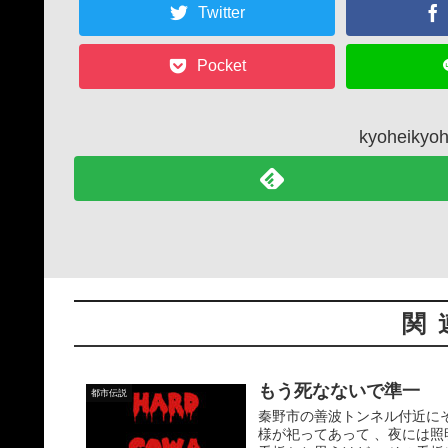
Twitter
Pocket
kyoheik
関
もう死なないで準一
都市伝説
秦野市の善波トンネル付近に
様が祀ってあって 、夜には