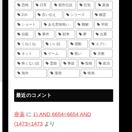
恐怖
日常
都市伝説
狂気
家族
2ch
言い伝え
シリーズ
幽霊
ショート
ある意味怖い
難解
学校
自殺
事件
戦争
夢
企業
くねくね
いい話
感動
エグい
ネット
ゲーム
呪い
宗教
怖くない話
霊能
事故
投稿
政治
海外
漫画
映画
最近のコメント
座薬
に
1) AND 6654=6654 AND
(1473=1473
より