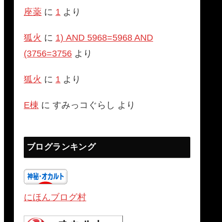
座薬
に
1
より
狐火
に
1) AND 5968=5968 AND
(3756=3756
より
狐火
に
1
より
E棟
に
すみっコぐらし
より
ブログランキング
にほんブログ村