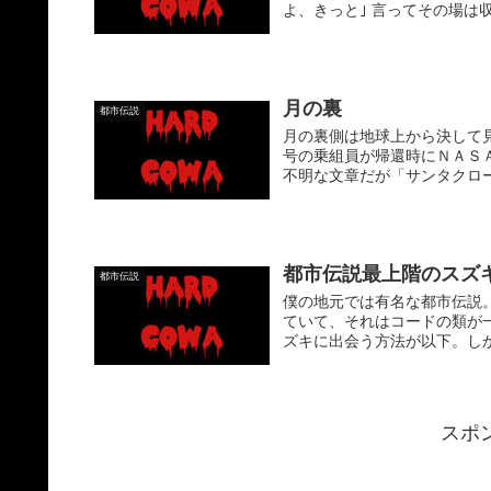
よ、きっと｣ 言ってその場は収
月の裏
都市伝説
月の裏側は地球上から決して
号の乗組員が帰還時にＮＡＳ
不明な文章だが「サンタクロー
都市伝説最上階のスズキ
都市伝説
僕の地元では有名な都市伝説。
ていて、それはコードの類が
ズキに出会う方法が以下。しか
スポ