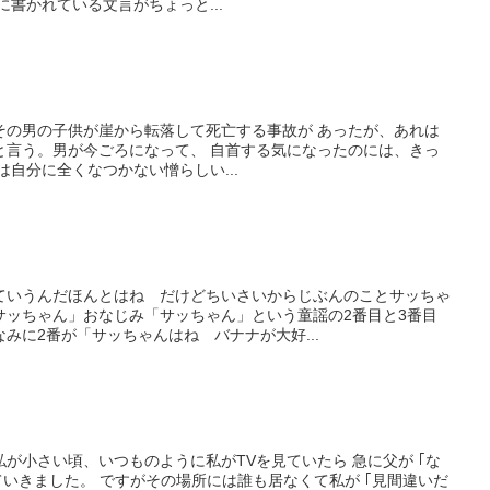
に書かれている文言がちょっと...
その男の子供が崖から転落して死亡する事故が あったが、あれは
と言う。男が今ごろになって、 自首する気になったのには、きっ
は自分に全くなつかない憎らしい...
ていうんだほんとはね だけどちいさいからじぶんのことサッちゃ
サッちゃん」おなじみ「サッちゃん」という童謡の2番目と3番目
みに2番が「サッちゃんはね バナナが大好...
が小さい頃、いつものように私がTVを見ていたら 急に父が ｢な
ていきました。 ですがその場所には誰も居なくて私が ｢見間違いだ