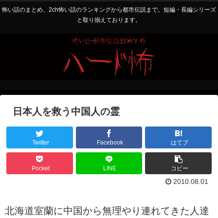
怖い話のまとめ、2ch怖い話のランキングから都市伝説まで。短編・長編シリーズ
と取り揃えております。
日本人を救う中国人の霊
Twitter
Facebook
はてブ
Pocket
LINE
コピー
2010.08.01
北海道室蘭に中国から無理やり連れてきた人達