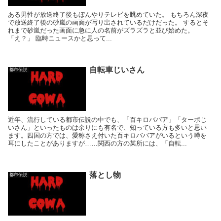
ある男性が放送終了後もぼんやりテレビを眺めていた。 もちろん深夜
で放送終了後の砂嵐の画面が写り出されているだけだった。 するとそ
れまで砂嵐だった画面に急に人の名前がズラズラと並び始めた。
「え？」 臨時ニュースかと思って...
自転車じいさん
都市伝説
近年、流行している都市伝説の中でも、「百キロババア」「ターボじ
いさん」といったものは余りにも有名で、知っている方も多いと思い
ます。四国の方では、愛称さえ付いた百キロババアがいるという噂を
耳にしたことがありますが……関西の方の某所には、「自転...
落とし物
都市伝説