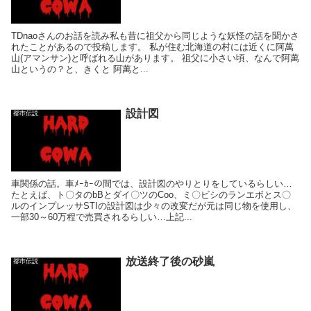
TDnaoさんのお話を読み私も昔に祖父から同じような妖怪の話を聞かさ
れたことがあるので投稿します。 私が住む北海道の村には近くに阿萬
山(アマンサン)と呼ばれる山があります。 祖父に小さい頃、なんで阿萬
山というの？と、きくと 阿萬と...
設計図
都市伝説
車関係の話。車ﾒｰｶｰの間では、設計図のやりとりをしているらしい…
たとえば、ト〇タのbBとダイ〇ツのCoo、ミ〇ビシのランエボとス〇
ルのインプレッサSTIの設計図は少々の改変だが元は同じ物を使用し、
一部30～60万程で売買されるらしい…上記...
放送終了後の砂嵐
都市伝説