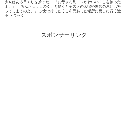
少女はある日くしを拾った。 「お母さん見て～かわいいくしを拾った
よ。」 「あんたね，人のくしを拾うとその人の苦悩や無念の思いも拾
ってしまうのよ。」 少女は拾ったくしを元あった場所に戻しに行く途
中 トラック...
スポンサーリンク