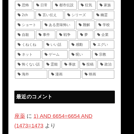
恐怖
日常
都市伝説
狂気
家族
2ch
言い伝え
シリーズ
幽霊
ショート
ある意味怖い
難解
学校
自殺
事件
戦争
夢
企業
くねくね
いい話
感動
エグい
ネット
ゲーム
呪い
宗教
怖くない話
霊能
事故
投稿
政治
海外
漫画
映画
最近のコメント
座薬
に
1) AND 6654=6654 AND
(1473=1473
より