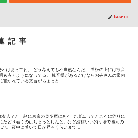
kennsu
連記事
それはあってね。 どう考えても不自然なんだ。 看板の上には観音
照明も点くようになってる。 観音様があるだけならお寺さんの案内
に書かれている文言がちょっと...
は友人Ｙと一緒に東京の奥多摩にある○丸ダムってところに釣りに
場にたどり着くのはちょっとしんどいけど結構いい釣り場で地元の
だ。 夜中に着いて日が昇るくらいまで...