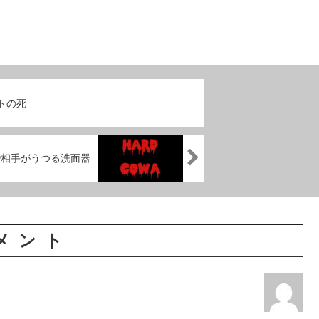
トの死
婚相手がうつる洗面器
メント