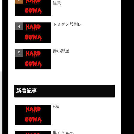
注意
トミダノ股割レ
赤い部屋
新着記事
E棟
巣くうもの