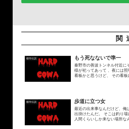
関
もう死なないで準一
都市伝説
秦野市の善波トンネル付近に
様が祀ってあって 、夜には
看板かと思うけど、 その看板
歩道に立つ女
都市伝説
最近の出来事なんだけど、俺
出掛けたんだ。 そこは釣り
人間くらいしか来ない場所なん