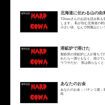
北海道に伝わる山の由
都市伝説
TDnaoさんのお話を読み私
します。 私が住む北海道の村
小さい頃、なんで阿萬山というの
溶鉱炉で溶けた
都市伝説
製鉄所の溶鉱炉に人が落ちて
れたら一溜りもなく、溶けて
ウワサだが。 形は残らなくと
あなたのお金
都市伝説
あなたのお金 ↓ パチンコ屋 ↓ 
民