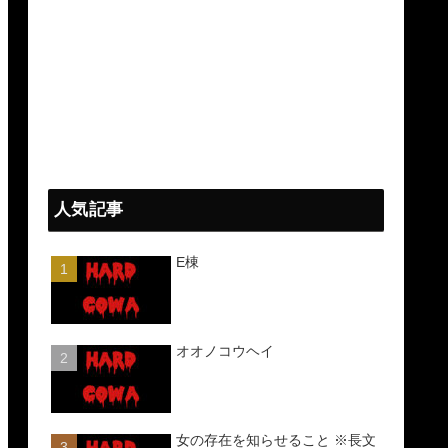
人気記事
E棟
オオノコウヘイ
女の存在を知らせること ※長文