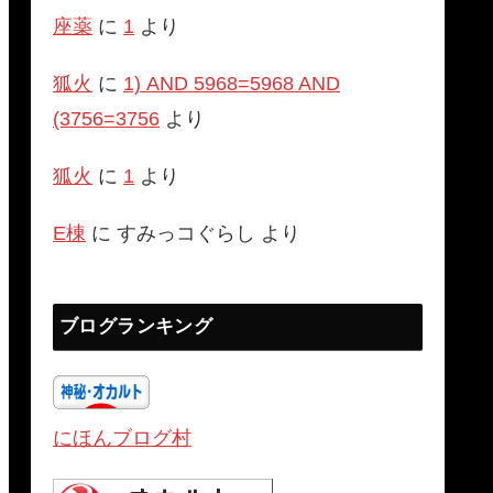
座薬
に
1
より
狐火
に
1) AND 5968=5968 AND
(3756=3756
より
狐火
に
1
より
E棟
に
すみっコぐらし
より
ブログランキング
にほんブログ村