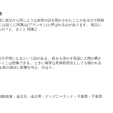
来
も昔に祖父から同じような妖怪の話を聞かされたことがあるので投稿
には近くに阿萬山(アマンサン)と呼ばれる山があります。 祖父に
？と、きくと 阿萬と...
行方不明になるという話がある。 鉄をも溶かす高温に人間が晒さ
いくこは想像できる。 ときに確実な死体処理法としても囁かれる
も鉄の成分に影響を与え、やはり...
朝鮮総連 ↓ 金正日 ↓ 金正男 ↓ ディズニーランド ↓ 千葉県 ↓ 千葉県