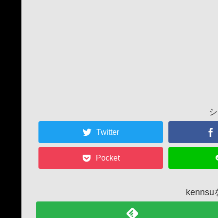
シ
Twitter
Pocket
kenn