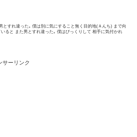
男とすれ違った｡ 僕は別に気にすること無く目的地(Ａんち) まで向
ていると また男とすれ違った｡ 僕はびっくりして 相手に気付かれ
ンサーリンク