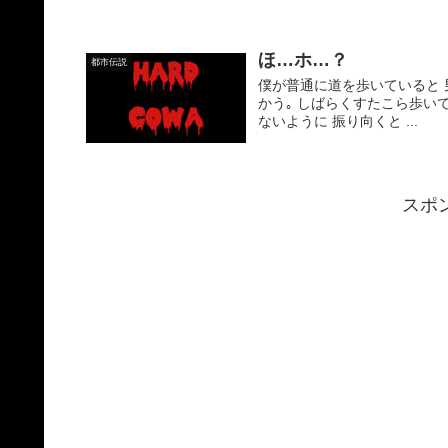
ほ…ホ…？
都市伝説
僕が普通に道を歩いていると 
かう｡ しばらくすたこら歩い
ないように 振り向くと ...
スポ