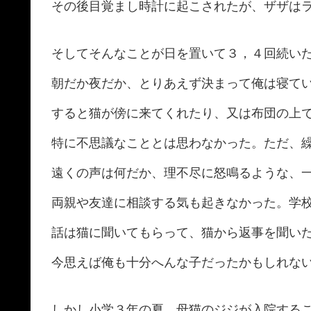
その後目覚まし時計に起こされたが、ザザは
そしてそんなことが日を置いて３，４回続い
朝だか夜だか、とりあえず決まって俺は寝て
すると猫が傍に来てくれたり、又は布団の上
特に不思議なこととは思わなかった。ただ、
遠くの声は何だか、理不尽に怒鳴るような、
両親や友達に相談する気も起きなかった。学
話は猫に聞いてもらって、猫から返事を聞い
今思えば俺も十分へんな子だったかもしれな
しかし小学３年の夏、母猫のジジが入院する