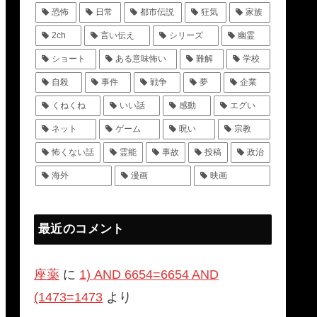
恐怖
日常
都市伝説
狂気
家族
2ch
言い伝え
シリーズ
幽霊
ショート
ある意味怖い
難解
学校
自殺
事件
戦争
夢
企業
くねくね
いい話
感動
エグい
ネット
ゲーム
呪い
宗教
怖くない話
霊能
事故
投稿
政治
海外
漫画
映画
最近のコメント
座薬
に
1) AND 6654=6654 AND
(1473=1473
より