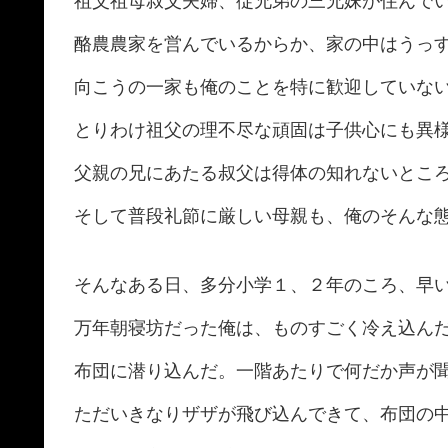
祖父祖母叔父夫婦、従兄弟の三兄妹が住んで
酪農農家を営んでいるからか、家の中はうっ
向こうの一家も俺のことを特に歓迎していな
とりわけ祖父の理不尽な頑固は子供心にも異
父親の兄にあたる叔父は得体の知れないとこ
そして普段礼節に厳しい母親も、俺のそんな
そんなある日、多分小学１、２年のころ、早
万年朝寝坊だった俺は、ものすごく冷え込ん
布団に潜り込んだ。一階あたりで何だか声が
ただいきなりザザが飛び込んできて、布団の