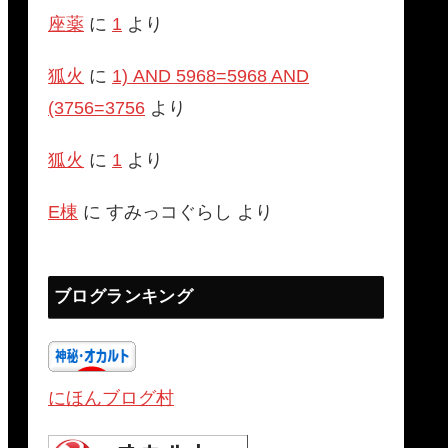
座薬
に
1
より
狐火
に
1) AND 5968=5968 AND
(3756=3756
より
狐火
に
1
より
E棟
に
すみっコぐらし
より
ブログランキング
にほんブログ村