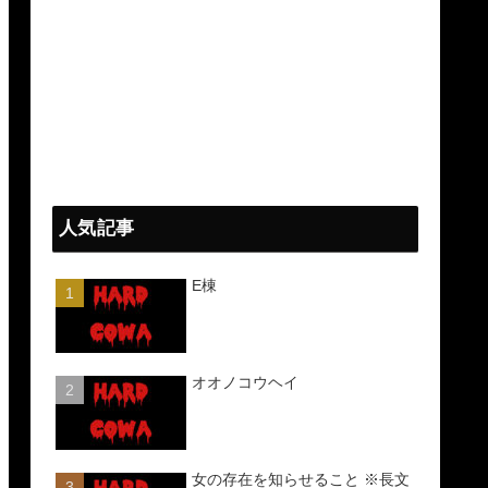
人気記事
E棟
オオノコウヘイ
女の存在を知らせること ※長文