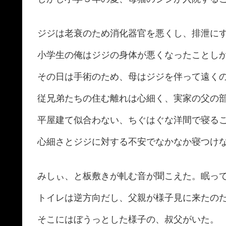
ジジは老衰のため消化器官を悪くし、排泄に
小学生の俺はジジの身体が悪くなったことし
その日は手術のため、母はジジを伴って遠く
従兄弟たちの住む離れは心細く、実家の父の
平屋建て似合わない、ちぐはぐな洋間で寝る
心細さとジジに対する不安でなかなか寝つけ
みしぃ、と板敷きが軋む音が聞こえた。眠っ
トイレは逆方向だし、父親が様子見に来たの
そこにはぼうっとした様子の、叔父がいた。