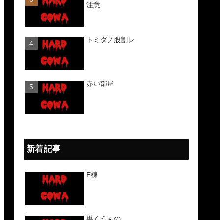
注意
トミダノ股割レ
赤い部屋
新着記事
E棟
巣くうもの