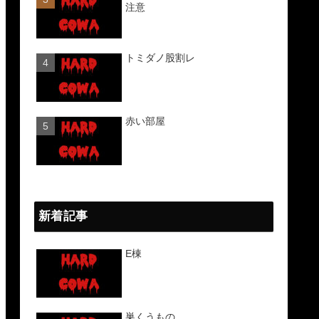
注意
トミダノ股割レ
赤い部屋
新着記事
E棟
巣くうもの