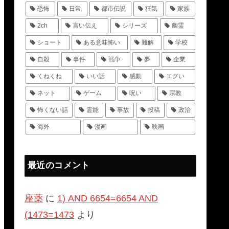
恐怖
日常
都市伝説
狂気
家族
2ch
言い伝え
シリーズ
幽霊
ショート
ある意味怖い
難解
学校
自殺
事件
戦争
夢
企業
くねくね
いい話
感動
エグい
ネット
ゲーム
呪い
宗教
怖くない話
霊能
事故
投稿
政治
海外
漫画
映画
最近のコメント
座薬
に
1) AND 6654=6654 AND
(1473=1473
より