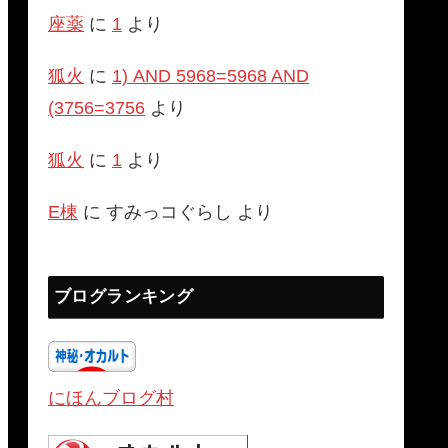
座薬
に
1
より
狐火
に
1) AND 5968=5968 AND
(3756=3756
より
狐火
に
1
より
E棟
に
すみっコぐらし
より
ブログランキング
にほんブログ村