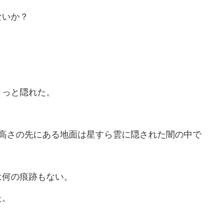
ないか？
さっと隠れた。
の高さの先にある地面は星すら雲に隠された闇の中で
は何の痕跡もない。
た。