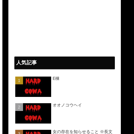
人気記事
E棟
オオノコウヘイ
女の存在を知らせること ※長文