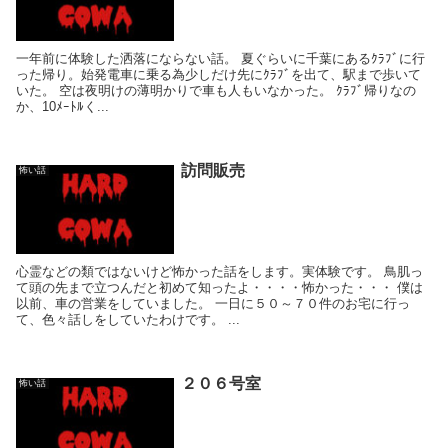
一年前に体験した洒落にならない話。 夏ぐらいに千葉にあるｸﾗﾌﾞに行
った帰り。始発電車に乗る為少しだけ先にｸﾗﾌﾞを出て、駅まで歩いて
いた。 空は夜明けの薄明かりで車も人もいなかった。 ｸﾗﾌﾞ帰りなの
か、10ﾒｰﾄﾙく...
訪問販売
怖い話
心霊などの類ではないけど怖かった話をします。実体験です。 鳥肌っ
て頭の先まで立つんだと初めて知ったよ・・・・怖かった・・・ 僕は
以前、車の営業をしていました。 一日に５０～７０件のお宅に行っ
て、色々話しをしていたわけです。 ...
２０６号室
怖い話