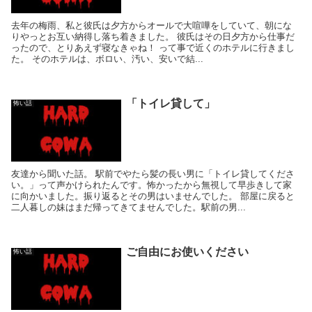
去年の梅雨、私と彼氏は夕方からオールで大喧嘩をしていて、朝にな
りやっとお互い納得し落ち着きました。 彼氏はその日夕方から仕事だ
ったので、とりあえず寝なきゃね！ って事で近くのホテルに行きまし
た。 そのホテルは、ボロい、汚い、安いで結...
「トイレ貸して」
怖い話
友達から聞いた話。 駅前でやたら髪の長い男に「トイレ貸してくださ
い。」って声かけられたんです。怖かったから無視して早歩きして家
に向かいました。振り返るとその男はいませんでした。 部屋に戻ると
二人暮しの妹はまだ帰ってきてませんでした。駅前の男...
ご自由にお使いください
怖い話