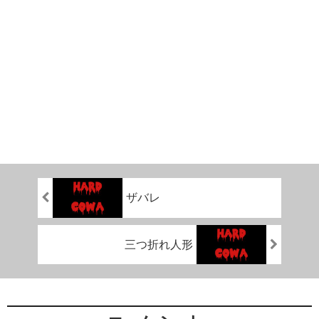
ザバレ
三つ折れ人形