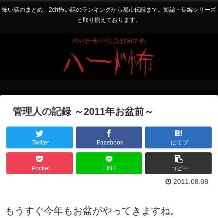
怖い話のまとめ、2ch怖い話のランキングから都市伝説まで。短編・長編シリーズ
と取り揃えております。
管理人の記録 ～2011年お盆前～
Twitter
Facebook
はてブ
Pocket
LINE
コピー
2011.08.08
もうすぐ今年もお盆がやってきますね。