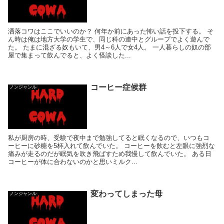
洒落コワはここでいいのか？ 何年か前にあった怖い話を投下する。 そ
ん時は俺は地方大学の学生で、同じ科の連中とグループでよく遊んで
た。 たまに混ざる奴もいて、男4～6人で女4人。 一人暮らしの奴の部
屋で集まって飲んでると、よく怪談した...
コーヒー症候群
ノンジャンル
私が厨房の時、受験で夜中まで勉強してると眠くなるので、いつもコ
ーヒーに砂糖を5杯入れて飲んでいた。 コーヒーを飲むと左眼に強烈な
痛みが走るのだが眠気を吹き飛ばすため我慢して飲んでいた。 ある日
コーヒーが体に合わないのかと思いミルク...
変わってしまった母
ノンジャンル